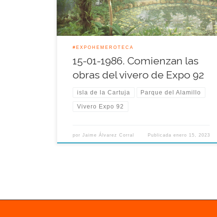
crecieron desde 1986 en el recinto de la
Exposición Universal […]
#EXPOHEMEROTECA
15-01-1986. Comienzan las
obras del vivero de Expo 92
isla de la Cartuja
Parque del Alamillo
Vivero Expo 92
por
Jaime Álvarez Corral
Publicada
enero 15, 2023