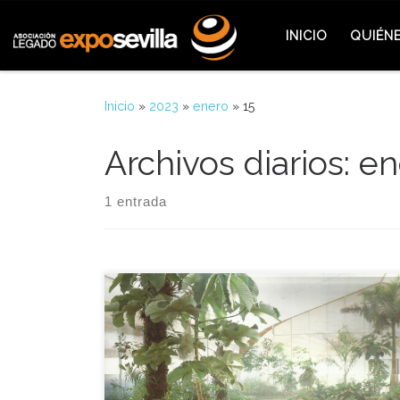
Saltar al contenido
INICIO
QUIÉN
Inicio
»
2023
»
enero
»
15
Archivos diarios:
en
1 entrada
Las obras del vivero se iniciaron en Enero de aquel
año 1986, donde se aclimataron los arboles,
arbusto y plantas que contribuyeron a la creación
del microclima de la Exposición. Más de mil
especies y variedades de plantas y árboles