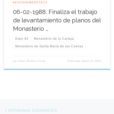
#EXPOHEMEROTECA
06-02-1988. Finaliza el trabajo
de levantamiento de planos del
Monasterio …
Expo 92
Monasterio de la Cartuja
Monasterio de Santa María de las Cuevas
por
Jaime Álvarez Corral
Publicada
febrero 6, 2024
Navegación de entradas
Entradas siguientes
ENTRADAS SIGUIENTES