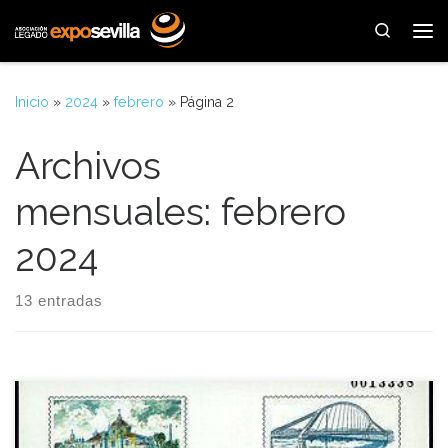
Saltar al contenido
Search
Me
Inicio
»
2024
»
febrero
»
Página 2
Archivos
mensuales:
febrero
2024
13 entradas