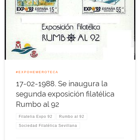
Aquel 17 de febrero de 1988 quedó inaugurada oficialmente
la exposición filatélica Rumbo al 92, organizada por la
Expo’92 y la Sociedad Filatélica Sevillana con la colaboración
del Banco Exterior de España y el Ayuntamiento de Sevilla.
Esta muestra se celebraba en la ciudad de Sevilla dentro de su
segunda […]
#EXPOHEMEROTECA
17-02-1988. Se inaugura la
segunda exposición filatélica
Rumbo al 92
Filatelia Expo 92
Rumbo al 92
Sociedad Filatélica Sevillana