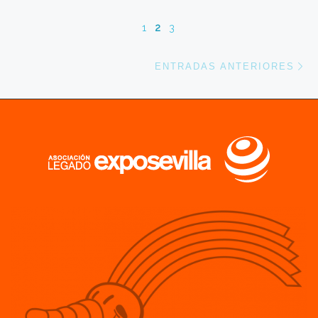
1
2
3
En
ENTRADAS ANTERIORES