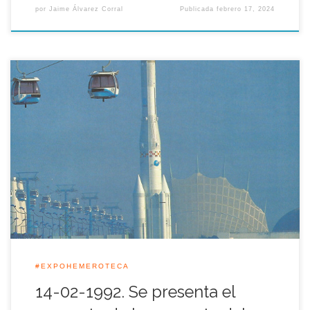
por
Jaime Álvarez Corral
Publicada
febrero 17, 2024
Aquella jornada del 14 de febrero de 1992 se presentó el
proyecto de la réplica de tamaño real del cohete espacial
<<Ariane 4>>, de más de sesenta metros de altura, que fue
colocado frente al Pabellón del Futuro en el recinto de la
Expo’92 y que tras la Muestra quedó […]
#EXPOHEMEROTECA
14-02-1992. Se presenta el