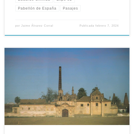
Pabellón de España
Pasajes
por
Jaime Álvarez Corral
Publicada
febrero 7, 2024
En cerca de 29 millones de las antiguas pesetas ascendieron el
trabajo de levantamiento de planos del monasterio de Santa
María de las Cuevas de la Cartuja de Sevilla, realizado por la
Consejería de Obras Públicas y Transportes. En total se
confeccionaron unos doscientos planos que tardaron en
realizarse en […]