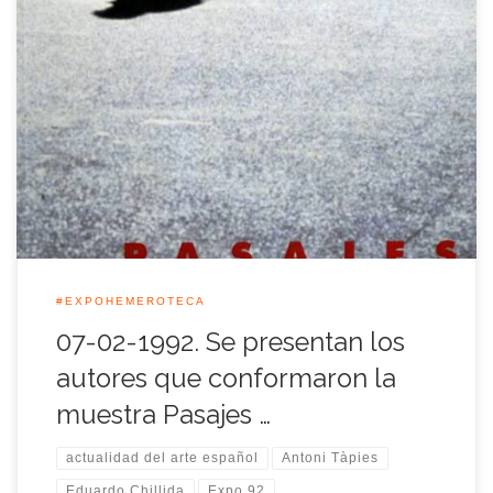
El Pabellón de España dio a conocer aquella jornada la lista
definitiva de autores, y obras, que conformaron la muestra
<<Pasajes: actualidad del arte español>>, una de las grandes
colecciones artísticas que pudieron visitarse en la Expo’92,
donde estuvieron presentes cuarenta y siete artistas
contemporáneos españoles, desde los nombres más […]
#EXPOHEMEROTECA
07-02-1992. Se presentan los
autores que conformaron la
muestra Pasajes …
actualidad del arte español
Antoni Tàpies
Eduardo Chillida
Expo 92