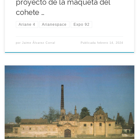
proyecto de la maqueta del
cohete …
Ariane 4
Arianespace
Expo 92
por
Jaime Álvarez Corral
Publicada
febrero 14, 2024
El inicio de la restauración del convento de Santa María de las
Cuevas, y la convocatoria y resolución del concurso de ideas
para la ordenación de la Corta de la Cartuja constituyeron los
objetivos prioritarios del Comisario de la Expo’92, Manuel
Olivencia para aquel año 1986, de esa manera la […]