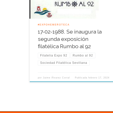
muestra se celebraba en la ciudad de Sevilla
dentro de su segunda […]
#EXPOHEMEROTECA
17-02-1988. Se inaugura la
segunda exposición
filatélica Rumbo al 92
Filatelia Expo 92
Rumbo al 92
Sociedad Filatélica Sevillana
por
Jaime Álvarez Corral
Publicada
febrero 17, 2024