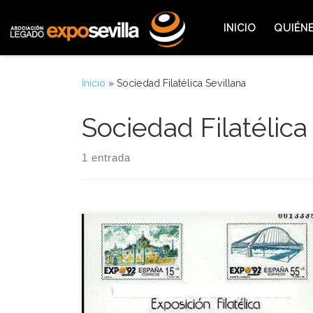
Saltar al contenido
INICIO
QUIÉN
Inicio
»
Sociedad Filatélica Sevillana
Sociedad Filatélica
1 entrada
Aquel 17 de febrero de 1988 quedó inaugurada
oficialmente la exposición filatélica Rumbo al 92,
organizada por la Expo’92 y la Sociedad Filatélica
Sevillana con la colaboración del Banco Exterior
de España y el Ayuntamiento de Sevilla. Esta