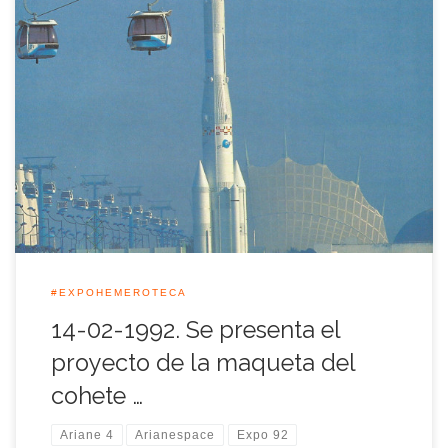
Aquella jornada del 14 de febrero de 1992 se presentó el
proyecto de la réplica de tamaño real del cohete espacial
<<Ariane 4>>, de más de sesenta metros de altura, que fue
colocado frente al Pabellón del Futuro en el recinto de la
Expo’92 y que tras la Muestra quedó […]
#EXPOHEMEROTECA
14-02-1992. Se presenta el
proyecto de la maqueta del
cohete …
Ariane 4
Arianespace
Expo 92