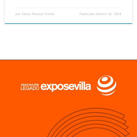
por
Jaime Álvarez Corral
Publicada
febrero 14, 2024