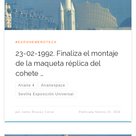
un coste cercano a los […]
#EXPOHEMEROTECA
23-02-1992. Finaliza el montaje
de la maqueta réplica del
cohete …
Ariane 4
Arianespace
Sevilla Exposición Universal
por
Jaime Álvarez Corral
Publicada
febrero 23, 2024