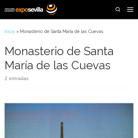
Saltar al contenido
Search
Me
Inicio
»
Monasterio de Santa María de las Cuevas
Monasterio de Santa
María de las Cuevas
2 entradas
El inicio de la restauración del convento de Santa María de las
Cuevas, y la convocatoria y resolución del concurso de ideas