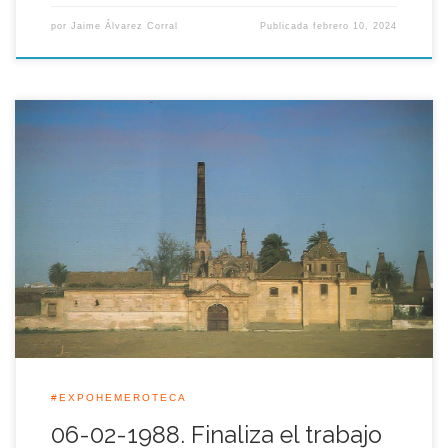
por
Jaime Álvarez Corral
Publicada
febrero 10, 2024
En cerca de 29 millones de las antiguas pesetas ascendieron el
trabajo de levantamiento de planos del monasterio de Santa
María de las Cuevas de la Cartuja de Sevilla, realizado por la
Consejería de Obras Públicas y Transportes. En total se
confeccionaron unos doscientos planos que tardaron en
realizarse en […]
#EXPOHEMEROTECA
06-02-1988. Finaliza el trabajo