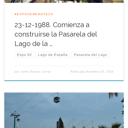
#EXPOHEMEROTECA
23-12-1988. Comienza a
construirse la Pasarela del
Lago de la …
Expo 92
Lago de España
Pasarela del Lago
por
Jaime Álvarez Corral
Publicada
diciembre 23, 2023
La obra del Auditorio de la Cartuja, enclavada en el recinto de
la Expo’92, proyectada y realizada por el arquitecto Eleuterio
Población, fue galardonada aquel 20 de diciembre con el V