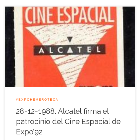
La empresa Alcatel Standar Eléctrica S.A., firmó aquella
jornada con la Expo 92 un contrato que la convirtió en
sociedad colaboradora de la Muestra Universal y
patrocinadora del cine espacial, que se construyó en el
Pabellón de los Descubrimientos del recinto de la Cartuja.
Además de este acuerdo, por el […]
#EXPOHEMEROTECA
28-12-1988. Alcatel firma el
patrocinio del Cine Espacial de
Expo’92