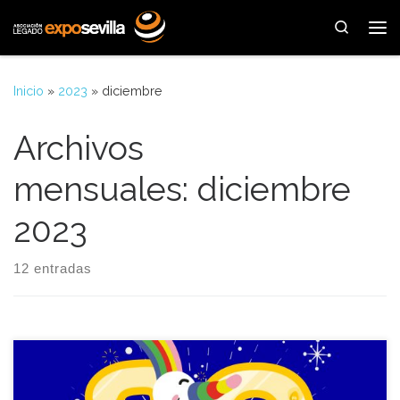
Saltar al contenido
Search
Me
Inicio
»
2023
»
diciembre
Archivos
mensuales:
diciembre
2023
12 entradas