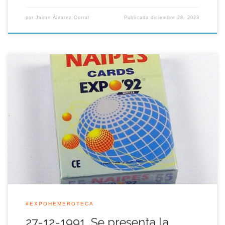
por
Jaime Álvarez Corral
Publicada
diciembre 28, 2023
Al igual que ocurrió en la Exposición Iberoamericana
celebrada en Sevilla en 1929, la Muestra Universal que acogió
Sevilla en 1992 contó con una particular baraja de naipes
basada en los símbolos y logotipos referentes a la Expo 92.
#EXPOHEMEROTECA
27-12-1991. Se presenta la