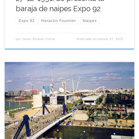
baraja de naipes Expo 92
Expo 92
Heraclio Fournier
Naipes
por
Jaime Álvarez Corral
Publicada
diciembre 27, 2023
La Pasarela del Lago de la Expo 92 comenzó a construirse en
aquel mes de diciembre de 1988 y finalizó sus obras a finales
del año siguiente. Fue uno de los puentes más característicos
dentro del propio recinto de la Expo 92 de más de setenta y
dos metros de […]