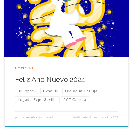
El equipo de Legado Expo Sevilla te desea un buen año
nuevo 2024.
NOTICIAS
Feliz Año Nuevo 2024.
32Expo92
Expo 92
isla de la Cartuja
Legado Expo Sevilla
PCT Cartuja
por
Jaime Álvarez Corral
Publicada
diciembre 29, 2023