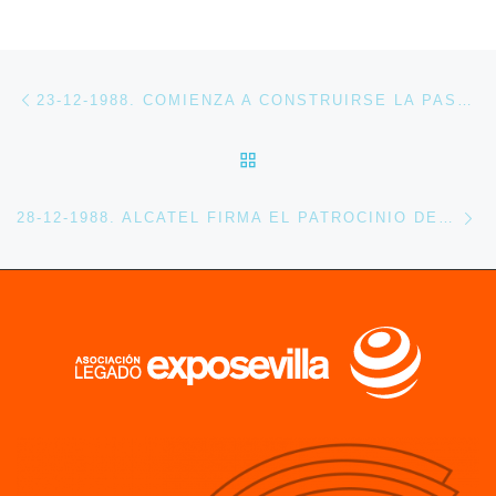
Navegación de entradas
Entrada anterior
23-12-1988. COMIENZA A CONSTRUIRSE LA PASARELA DEL LAGO DE LA EXPO 92
VOLVER A LA LISTA DE 
En
28-12-1988. ALCATEL FIRMA EL PATROCINIO DEL CINE ESPACIAL DE EXPO’92