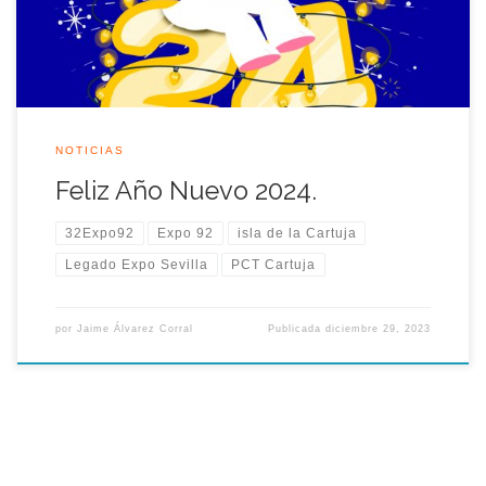
NOTICIAS
Feliz Año Nuevo 2024.
32Expo92
Expo 92
isla de la Cartuja
Legado Expo Sevilla
PCT Cartuja
por
Jaime Álvarez Corral
Publicada
diciembre 29, 2023