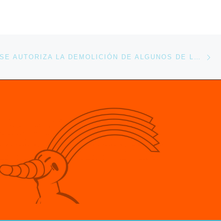
En
ENTRADAS
03-01-1998. SE AUTORIZA LA DEMOLICIÓN DE ALGUNOS DE LOS PABELLONES AUTONÓMICOS