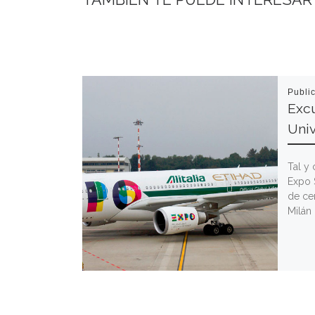
Publi
Excu
Tal y
Expo 
de ce
Milán 