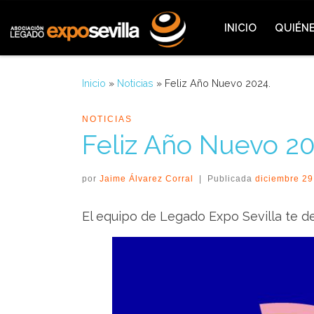
Saltar al contenido
INICIO
QUIÉN
Inicio
»
Noticias
»
Feliz Año Nuevo 2024.
NOTICIAS
Feliz Año Nuevo 20
por
Jaime Álvarez Corral
|
Publicada
diciembre 29
El equipo de Legado Expo Sevilla te 