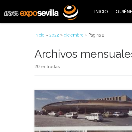
Saltar al contenido
INICIO
QUIÉN
Inicio
»
2022
»
diciembre
»
Página 2
Archivos mensuale
20 entradas
A propuesta del Ministerio de Transportes, Turismo
y Comunicaciones, el Consejo de Ministros aprobó
durante aquella reunión del 23 de diciembre de
1987 las inversiones de casi treinta y cinco mil
millones de pesetas para la realización de obras de