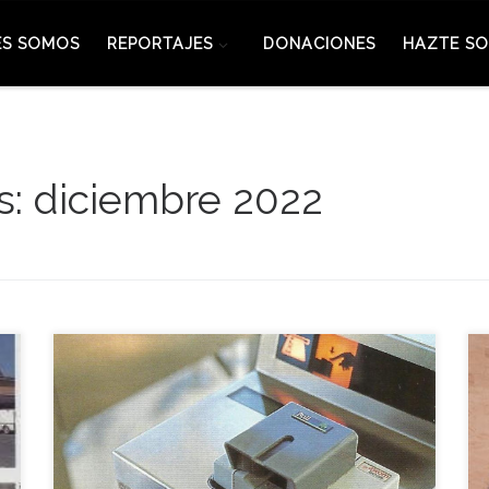
ES SOMOS
REPORTAJES
DONACIONES
HAZTE SO
s:
diciembre 2022
El sistema de canje de la tarjeta Expo por la del
pase definitivo de temporada se presentó aquel 20
de diciembre de 1991 en un acto en el que se
entregó el primer pase de temporada a Ángel
Martínez Tarín, poseedor de la primera tarjeta que