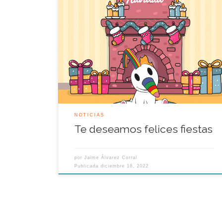
Desde la Asociación Legado Expo Sevilla te
deseamos una Feliz Navidad cargada de sorpresas
e ilusiones con los amigos y familiares. ::
“Queremos expresar unas cortas palabras de
agradecimiento por estar acompañándonos en
esta oportunidad en la que hacemos un alto a
nuestras funciones para compartir un brindis e
intercambiar […]
NOTICIAS
Te deseamos felices fiestas
por
Jaime Álvarez Corral
Publicada
diciembre 18, 2022