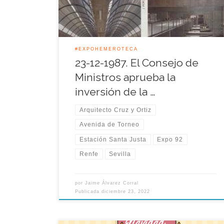
infraestructuras del transporte ferroviario y aéreo.
#EXPOHEMEROTECA
23-12-1987. El Consejo de
Ministros aprueba la
inversión de la …
Arquitecto Cruz y Ortiz
Avenida de Torneo
Estación Santa Justa
Expo 92
Renfe
Sevilla
por
Jaime Álvarez Corral
Publicada
diciembre 23, 2022