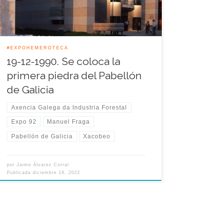
historia, las tradiciones, la moderna industria y el
arte gallego.
#EXPOHEMEROTECA
19-12-1990. Se coloca la
primera piedra del Pabellón
de Galicia
Axencia Galega da Industria Forestal
Expo 92
Manuel Fraga
Pabellón de Galicia
Xacobeo
por
Jaime Álvarez Corral
Publicada
diciembre 19, 2022