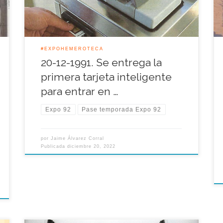
la organizadora le proporcionó […]
#EXPOHEMEROTECA
20-12-1991. Se entrega la
primera tarjeta inteligente
para entrar en …
Expo 92
Pase temporada Expo 92
por
Jaime Álvarez Corral
Publicada
diciembre 20, 2022