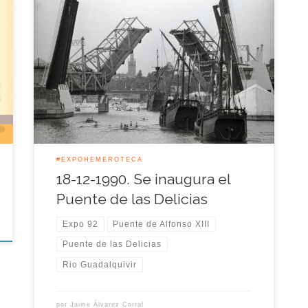
Con cuatro meses de retraso fue inaugurado en
aquella jornada de 1990 por el ministro de Obras
Públicas el nuevo Puente de las Delicias, una
infraestructura que solucionaría el problema del
tráfico entre las dos orillas del rio en aquellos años
previos a la Exposición Universal de Sevilla.
Numerosos sevillanos […]
#EXPOHEMEROTECA
18-12-1990. Se inaugura el
Puente de las Delicias
Expo 92
Puente de Alfonso XIII
Puente de las Delicias
Rio Guadalquivir
por
Jaime Álvarez Corral