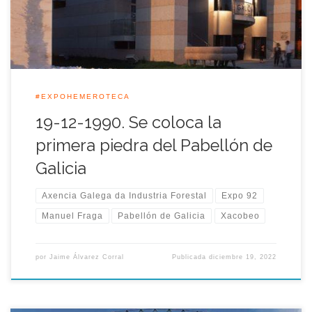
historia, las tradiciones, la moderna industria y el arte gallego.
#EXPOHEMEROTECA
19-12-1990. Se coloca la
primera piedra del Pabellón de
Galicia
Axencia Galega da Industria Forestal
Expo 92
Manuel Fraga
Pabellón de Galicia
Xacobeo
por
Jaime Álvarez Corral
Publicada
diciembre 19, 2022