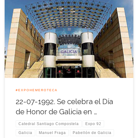
La tierra del Apóstol Santiago celebró aquella jornada su Día
de Honor en la Expo 92, con un conjunto de actos
protocolarios y culturales presididos por el presidente de la
Xunta de Galicia, Manuel Fraga Iribarne. Entre las actividades
de conmemoración de este día de honor, Galicia hizo entrega
a […]
#EXPOHEMEROTECA
22-07-1992. Se celebra el Día
de Honor de Galicia en …
Catedral Santiago Compostela
Expo 92
Galicia
Manuel Fraga
Pabellón de Galicia