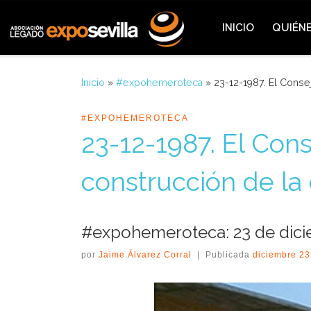
Saltar al contenido
INICIO
QUIÉN
Inicio
»
#expohemeroteca
»
23-12-1987. El Consej
#EXPOHEMEROTECA
23-12-1987. El Cons
construcción de la 
#expohemeroteca: 23 de dici
por
Jaime Álvarez Corral
|
Publicada
diciembre 23