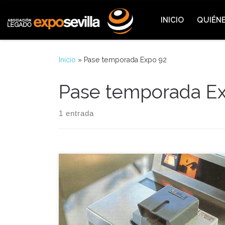
Saltar al contenido
INICIO
QUIÉN
Inicio
»
Pase temporada Expo 92
Pase temporada E
1 entrada
El sistema de canje de la tarjeta Expo por la del
pase definitivo de temporada se presentó aquel 20
de diciembre de 1991 en un acto en el que se
entregó el primer pase de temporada a Ángel
Martínez Tarín, poseedor de la primera tarjeta que