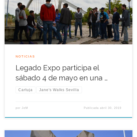
pasos de la urbanista estadounidense Jane Jacobs, la ciudad
se suma a un evento celebrado en numerosas urbes de todo
el mundo para, , de la mano de […]
NOTICIAS
Legado Expo participa el
sábado 4 de mayo en una …
Cartuja
Jane's Walks Sevilla
por
JeM
Publicada
abril 30, 2019