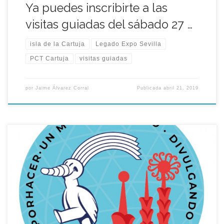
Ya puedes inscribirte a las
visitas guiadas del sábado 27 …
isla de la Cartuja
Legado Expo Sevilla
PCT Cartuja
visitas guiadas
por
Jaime Álvarez Corral
Publicada
abril 21, 2019
El próximo sábado 27 de Abril volveremos con una nueva
jornada de las visitas guiadas por la zona Norte del recinto de
la Isla de la Cartuja, las inscripciones estarán disponible desde
nuestra web el domingo 21 de Abril. ¡¡¡Te esperamos!!!