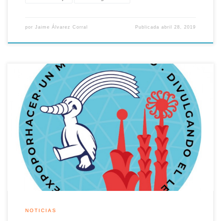
por
Jaime Álvarez Corral
Publicada
abril 28, 2019
Desde la Asociación Legado Expo queremos invitarte a las ya
tradicionales visitas guiadas por el legado de la Exposición
Universal de 1992 con motivo de los 27 años de la apertura de
la Expo 92. En esta ruta nos marchamos a la zona norte del
recinto, los grupos iniciará sus […]
NOTICIAS