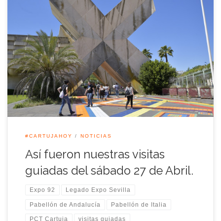
Un año más hemos realizado nuestras visitas guiadas del mes
de Abril por el recinto de la Isla de la Cartuja, como es habitual
la visita de este mes se realiza en la zona norte del recinto. Con
motivo del vigésimo séptimo aniversario de la Expo’92, hemos
paseado durante la […]
#CARTUJAHOY
NOTICIAS
Así fueron nuestras visitas
guiadas del sábado 27 de Abril.
Expo 92
Legado Expo Sevilla
Pabellón de Andalucía
Pabellón de Italia
PCT Cartuja
visitas guiadas