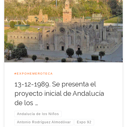
Tal día como hoy del año 1989 se daba a conocer el proyecto
inicial que a principios de 1990 se presentaría oficialmente
como proyecto definitivo del parque de maquetas en
miniaturas situado junto al Pabellón de Andalucía llamado
Andalucía de los niños. Andalucía de los niños es un conjunto
de […]
#EXPOHEMEROTECA
13-12-1989. Se presenta el
proyecto inicial de Andalucía
de los …
Andalucía de los Niños
Antonio Rodríguez Almodóvar
Expo 92