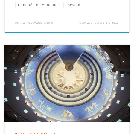
Pabellón de Andalucía
Sevilla
por
Jaime Álvarez Corral
Publicada
febrero 27, 2023
Aquel 27 de enero de 1992 fue presentada la obra del pintor
Guillermo Pérez Villalta, que se estaba ejecutando
directamente sobre el techo del pabellón de Andalucía en la
Expo, y que refiere los doces trabajos de Hércules asociados a
los signos del zodiaco. El artista gaditano se encontraba
trabajando […]
#EXPOHEMEROTECA