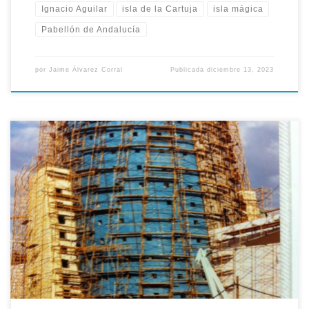
Ignacio Aguilar
isla de la Cartuja
isla mágica
Pabellón de Andalucía
por
Jaime Álvarez Corral
Publicada
diciembre 13, 2023
El 5 de Julio de 1990 se adjudica a la empresa Dragados y
Construcciones la primera fase de las obras del pabellón de
Andalucía en la Expo’92 por un valor de 526.946.327 pesetas.
La reunión de la mesa de contratación estuvo presidida por el
consejero de la Presidencia en funciones […]