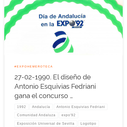
Un 27 de febrero de 1990 se presentó el logotipo ganador del
diseño que representó al Pabellón de Andalucía durante la
Expo’92, Antonio Esquivias Fedriani, fue el autor del logotipo
elegido para representar a Andalucía en la Exposición
Universal de Sevilla, Esquivias obtuvo el millón de pesetas
destinado al proyecto […]
#EXPOHEMEROTECA
27-02-1990. El diseño de
Antonio Esquivias Fedriani
gana el concurso …
1992
Andalucía
Antonio Esquivias Fedriani
Comunidad Andaluza
expo'92
Exposición Universal de Sevilla
Logotipo