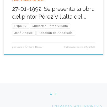
27-01-1992. Se presenta la obra
del pintor Pérez Villalta del …
Expo 92
Guillermo Pérez Villalta
José Seguiri
Pabellón de Andalucía
por
Jaime Álvarez Corral
Publicada
enero 27, 2023
Navegación de entradas
1
2
En
ENTRADAS ANTERIORES