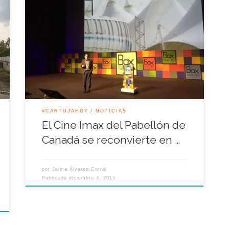
Con una capacidad para 500 personas, BOX
Sevilla pretende convertirse en un referente en el
mundo de las artes escénicas y las manifestaciones
culturales de la ciudad. La agencia de
comunicación y eventos Eventisimo, nombrada
mejor empresa de eventos de España en los dos
últimos años, ha sido la impulsora […]
#CARTUJAHOY
NOTICIAS
El Cine Imax del Pabellón de
Canadá se reconvierte en …
por
Jaime Álvarez Corral
Publicada
diciembre 3, 2015