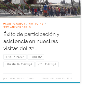
Naranja y Azul), donde se ha podido comprobar la
utilización del recinto heredado […]
#CARTUJAHOY
NOTICIAS
XXV ANIVERSARIO
Éxito de participación y
asistencia en nuestras
visitas del 22 …
#25EXPO92
Expo 92
isla de la Cartuja
PCT Cartuja
por
Jaime Álvarez Corral
Publicada
abril 23, 2017