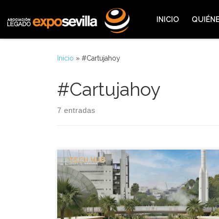
Saltar al contenido
INICIO
QUIÉN
Inicio
»
#Cartujahoy
#Cartujahoy
7 entradas
El presidente del Círculo de Empresarios de
Cartuja, Raúl Maldonado, dice no entender las
críticas a Sevilla Tech Park, espacio que califica
como “una joya”. Quizás algunas de esas críticas
sean porque, aun siendo el motor económico de la