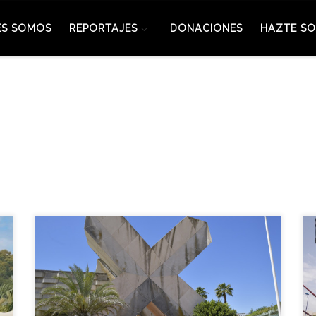
ES SOMOS
REPORTAJES
DONACIONES
HAZTE SO
Un año más hemos realizado nuestras visitas
guiadas del mes de Abril por el recinto de la Isla de
la Cartuja, como es habitual la visita de este mes se
realiza en la zona norte del recinto. Con motivo del
vigésimo séptimo aniversario de la Expo’92, hemos