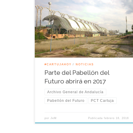
Ya está abierto el plazo de presentación de ofertas
para la redacción del proyecto que permita
convertir parte del Pabellón del Futuro en sede
central del Archivo General de Andalucía con vista
a finales del año 2017. Se trata de uno de uno de los
edificios más singulares y de mayor […]
#CARTUJAHOY
NOTICIAS
Parte del Pabellón del
Futuro abrirá en 2017
Archivo General de Andalucía
Pabellón del Futuro
PCT Cartuja
por
JeM
Publicada
febrero 16, 2016