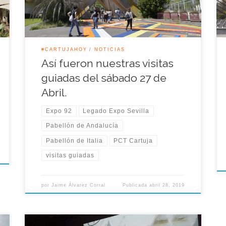
paseado durante la […]
#CARTUJAHOY
NOTICIAS
Así fueron nuestras visitas
guiadas del sábado 27 de
Abril.
Expo 92
Legado Expo Sevilla
Pabellón de Andalucía
Pabellón de Italia
PCT Cartuja
visitas guiadas
por
Jaime Álvarez Corral
Publicada
abril 28, 2019