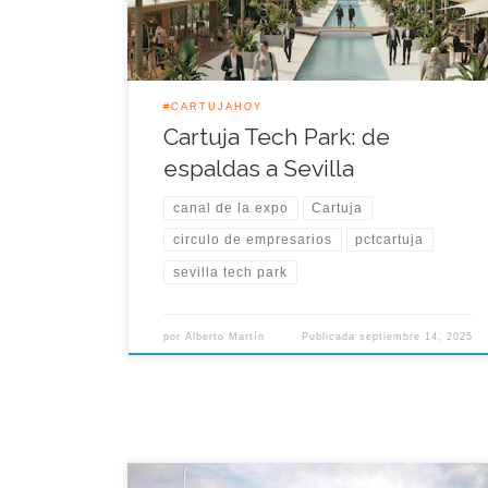
ciudad, sus espacios públicos y patrimoniales
están gestionados de forma nefasta. […]
#CARTUJAHOY
Cartuja Tech Park: de
espaldas a Sevilla
canal de la expo
Cartuja
circulo de empresarios
pctcartuja
sevilla tech park
por
Alberto Martín
Publicada
septiembre 14, 2025