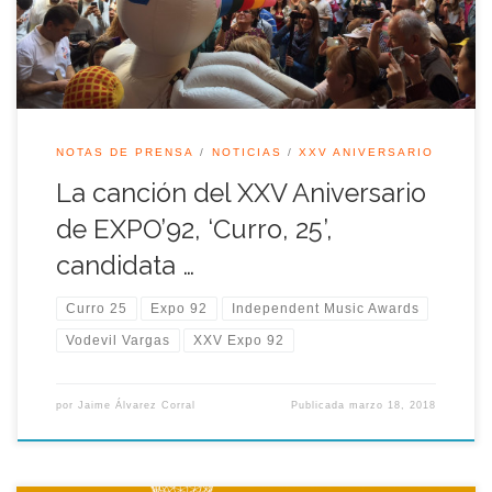
[…]
NOTAS DE PRENSA
NOTICIAS
XXV ANIVERSARIO
La canción del XXV Aniversario
de EXPO’92, ‘Curro, 25’,
candidata …
Curro 25
Expo 92
Independent Music Awards
Vodevil Vargas
XXV Expo 92
por
Jaime Álvarez Corral
Publicada
marzo 18, 2018