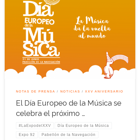
La programación complementaria a la muestra
conmemorativa del XXV Aniversario de EXPO’92 continúa en
el Pabellón de la Navegación, centro neurálgico de la
conmemoración de la muestra universal. El próximo
miércoles 21, con motivo del Día Europeo de la Música, la
exposición contará con una programación especial que
incidirá en […]
NOTAS DE PRENSA
NOTICIAS
XXV ANIVERSARIO
El Día Europeo de la Música se
celebra el próximo …
#LaExpodelXXV
Día Europeo de la Música
Expo 92
Pabellón de la Navegación