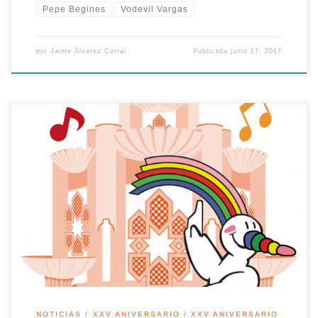
Pepe Begines
Vodevil Vargas
por
Jaime Álvarez Corral
Publicada
junio 17, 2017
· El artista Vodevil Vargas se suma a las celebraciones con un
tema instrumental titulado ‘Curro, 25’. · La grabación popular
de las palmas de la canción tendrá lugar el próximo sábado
18 de marzo en el patio central de la Fundación Tres Culturas
y contará con la presencia de […]
NOTICIAS
XXV ANIVERSARIO
XXV ANIVERSARIO