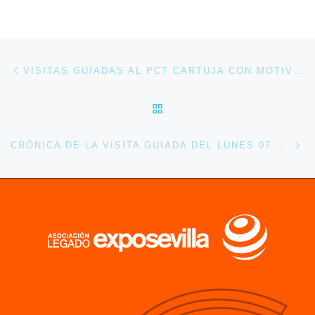
Navegación de entradas
Entrada anterior
VISITAS GUIADAS AL PCT CARTUJA CON MOTIVO DE SU XX ANIVERSARIO.
VOLVER A LA LISTA DE 
En
CRÓNICA DE LA VISITA GUIADA DEL LUNES 07 DE OCTUBRE 2013.