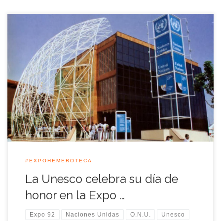
La Organización de Naciones Unidas y la Unesco celebraron
aquel 8 de Septiembre de 1992 su día de honor en la
Exposición Universal de Sevilla. La Infanta Cristina presidió los
actos oficiales de la jornada que coincidió con el Día
Internacional de la Alfabetización celebrado anualmente en
París.
#EXPOHEMEROTECA
La Unesco celebra su día de
honor en la Expo …
Expo 92
Naciones Unidas
O.N.U.
Unesco