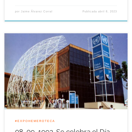
por
Jaime Álvarez Corral
Publicada
abril 8, 2023
El Sistema de Naciones Unidas, y en particular la Unesco,
tuvieron su día de Honor en la Exposición Universal de Sevilla
aquel 8 de Septiembre de 1992, coincidiendo con el Día
internacional de la Alfabetización. S.A.R. la Infanta Cristina
presidió los actos oficiales en compañía del director general
de la […]
#EXPOHEMEROTECA
08-09-1992. Se celebra el Día