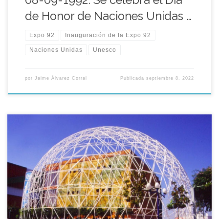
de Honor de Naciones Unidas …
Expo 92
Inauguración de la Expo 92
Naciones Unidas
Unesco
por
Jaime Álvarez Corral
Publicada
septiembre 8, 2022
Aquel 3 de Septiembre de 1992 se celebró en el recinto de la
Expo 92 el Día de Honor conjunto del Programa de las
Naciones Unidas para el Medio Ambiente (PNUMA), el
Programa de las Naciones Unidas para el Desarrollo (PNUD) y
el Fondo de las Naciones Unidas para la […]