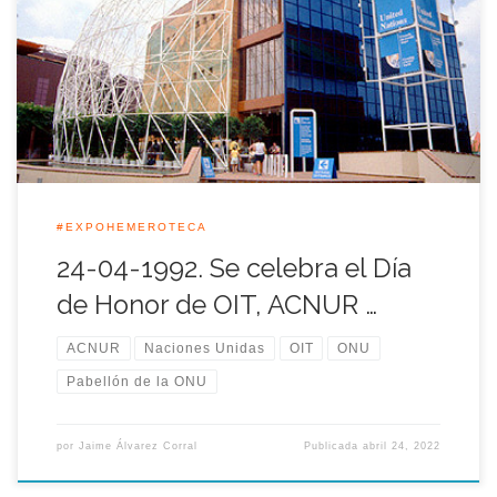
(Organización de las Naciones Unidas) el día del trabajo y de
los derechos humanos de los trabajadores inmigrantes, bajo
el lema <<Migraciones, Derecho al Trabajo y Derecho de
Asilo>>. Son tres las organizaciones que velan por los
intereses de estos […]
#EXPOHEMEROTECA
24-04-1992. Se celebra el Día
de Honor de OIT, ACNUR …
ACNUR
Naciones Unidas
OIT
ONU
Pabellón de la ONU
por
Jaime Álvarez Corral
Publicada
abril 24, 2022