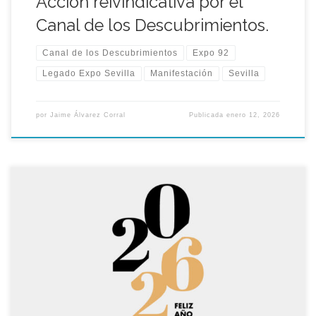
Acción reivindicativa por el
Canal de los Descubrimientos.
Canal de los Descubrimientos
Expo 92
Legado Expo Sevilla
Manifestación
Sevilla
por
Jaime Álvarez Corral
Publicada
enero 12, 2026
Desde la Asociación Legado Expo Sevilla, queremos desear
un muy feliz y próspero año 2026 a todos nuestros socios,
seguidores y amantes de la Cartuja.