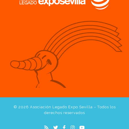
© 2026
Asociación Legado Expo Sevilla
– Todos los
derechos reservados