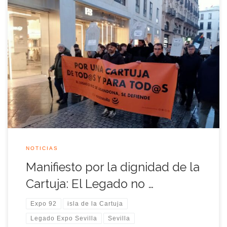
Hoy, una vez más, los ciudadanos nos vemos obligados a
alzar la voz y a salir a la calle. No es la primera vez que nos
reunimos bajo la sombra de la incertidumbre para proteger el
patrimonio de todos y todas, lo que es nuestro, y lo que es
historia […]
NOTICIAS
Manifiesto por la dignidad de la
Cartuja: El Legado no …
Expo 92
isla de la Cartuja
Legado Expo Sevilla
Sevilla