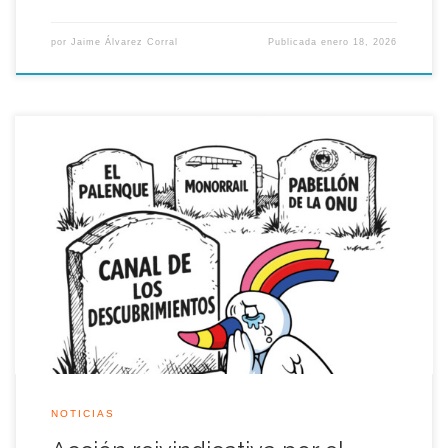
por
Jaime Álvarez Corral
Publicada
enero 18, 2026
Manifestación el próximo sábado 17 de Enero 2026, Por Una
Cartuja de Tod@s y para Tod@s. Inicio: Plaza de la Campana
18h00 / Final: Plaza Nueva La agonía del Canal de los
Descubrimientos: el último pelotazo de la Cartuja La Isla de la
Cartuja, se enfrenta hoy a una nueva […]
NOTICIAS