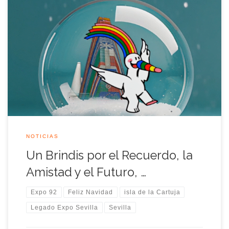
Queridos compañeros, amigos y colaboradores de la
Asociación Legado Expo Sevilla, A medida que el año se
acerca a su fin, y las luces de la Navidad comienzan a iluminar
nuestras calles y hogares, es el momento perfecto para
detenernos un instante, mirar atrás con gratitud y celebrar
todo lo […]
NOTICIAS
Un Brindis por el Recuerdo, la
Amistad y el Futuro, …
Expo 92
Feliz Navidad
isla de la Cartuja
Legado Expo Sevilla
Sevilla