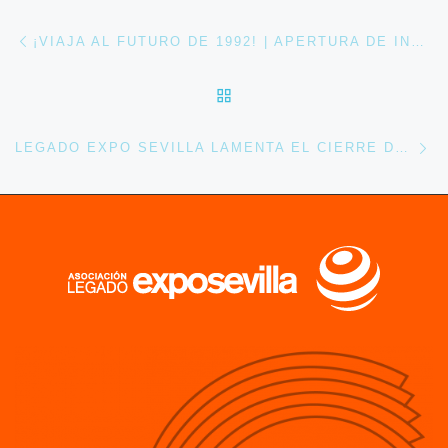
Navegación de entradas
Entrada anterior
¡VIAJA AL FUTURO DE 1992! | APERTURA DE INSCRIPCIONES
VOLVER A LA LISTA DE 
En
LEGADO EXPO SEVILLA LAMENTA EL CIERRE DE LA EXPOSICIÓN PERMANENTE DEL PABELLÓN DE LA NAVEGACIÓN.