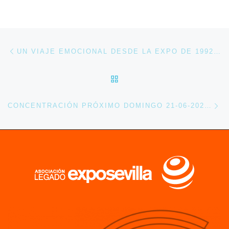
Navegación de entradas
Entrada anterior
UN VIAJE EMOCIONAL DESDE LA EXPO DE 1992 AL SEVILLA TECHPARK DE 2026.
VOLVER A LA LISTA DE 
En
CONCENTRACIÓN PRÓXIMO DOMINGO 21-06-2026 / NO AL CIERRE DEL PABELLÓN DE LA NAVEGACIÓN.