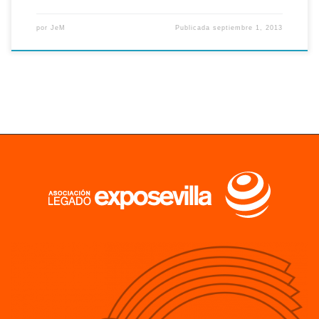
por
JeM
Publicada
septiembre 1, 2013