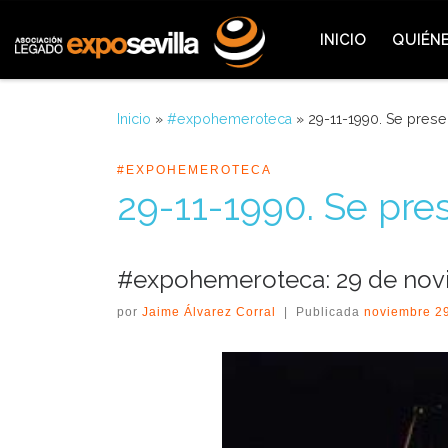
Saltar al contenido
INICIO
QUIÉN
Inicio
»
#expohemeroteca
»
29-11-1990. Se prese
#EXPOHEMEROTECA
29-11-1990. Se pre
#expohemeroteca: 29 de nov
por
Jaime Álvarez Corral
|
Publicada
noviembre 2