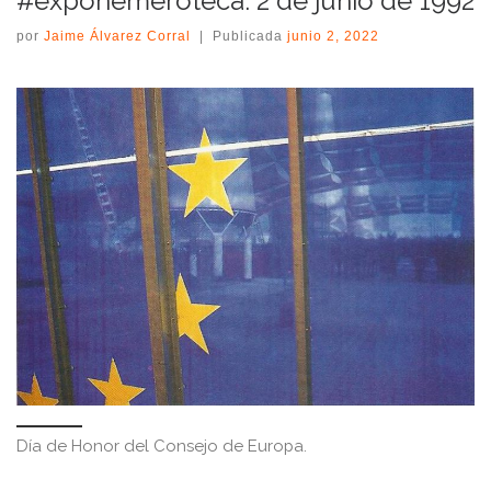
#expohemeroteca: 2 de junio de 1992
por
Jaime Álvarez Corral
|
Publicada
junio 2, 2022
Día de Honor del Consejo de Europa.