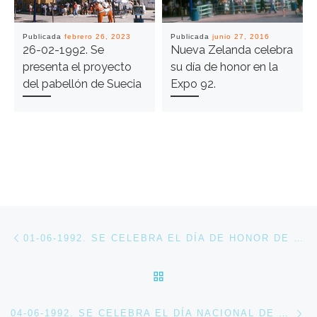
Publicada
febrero 26, 2023
Publicada
junio 27, 2016
26-02-1992. Se
Nueva Zelanda celebra
presenta el proyecto
su día de honor en la
del pabellón de Suecia
Expo 92.
Navegación de entradas
Entrada anterior
01-06-1992. SE CELEBRA EL DÍA DE HONOR DE ECOLOGÍA-DOÑANA EN EL RECINTO DE LA EXPO 92
VOLVER A LA LISTA DE 
En
04-06-1992. SE CELEBRA EL DÍA NACIONAL DE FINLANDIA EN LA EXPOSICIÓN UNIVERSAL DE SEVILLA