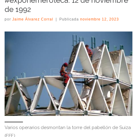
#expohemeroteca: 12 de noviembre
de 1992
por
Jaime Álvarez Corral
|
Publicada
noviembre 12, 2023
Varios operarios desmontan la torre del pabellón de Suiza
(EFE).