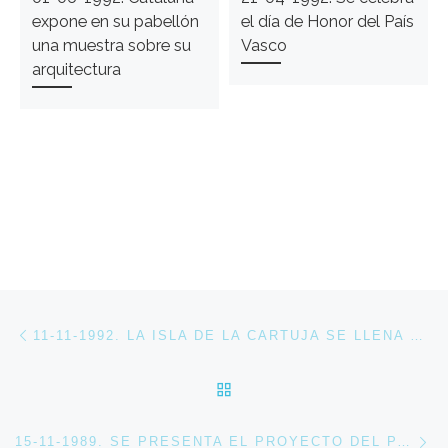
expone en su pabellón
el día de Honor del País
una muestra sobre su
Vasco
arquitectura
Navegación de entradas
Entrada anterior
11-11-1992. LA ISLA DE LA CARTUJA SE LLENA DE GRÚAS Y CAMIONES EN EL DESMONTAJE DE LA EXPO’92
VOLVER A LA LISTA DE 
En
15-11-1989. SE PRESENTA EL PROYECTO DEL PABELLÓN DE DINAMARCA DE EXPO’92