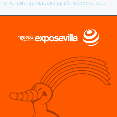
27-05-1992. SE CELEBRA EL DÍA NACIONAL DE GUATEMALA EN EXPO 92