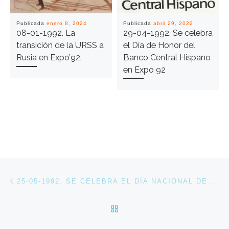
Publicada
enero 8, 2024
Publicada
abril 29, 2022
08-01-1992. La
29-04-1992. Se celebra
transición de la URSS a
el Día de Honor del
Rusia en Expo’92.
Banco Central Hispano
en Expo 92
Navegación de entradas
Entrada anterior
25-05-1992. SE CELEBRA EL DÍA NACIONAL DE JORDANIA EN EXPO 92
VOLVER A LA LISTA DE 
En