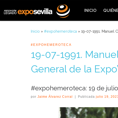
Saltar al contenido
INICIO
QUIÉN
Inicio
»
#expohemeroteca
»
19-07-1991. Manuel O
#EXPOHEMEROTECA
19-07-1991. Manuel
General de la Expo
#expohemeroteca: 19 de julio
por
Jaime Álvarez Corral
|
Publicada
julio 19, 202