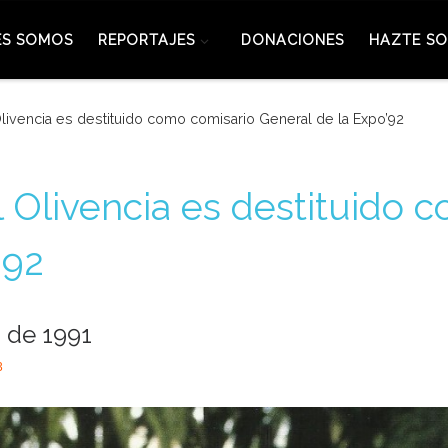
ES SOMOS
REPORTAJES
DONACIONES
HAZTE SO
livencia es destituido como comisario General de la Expo’92
 Olivencia es destituido 
’92
 de 1991
3