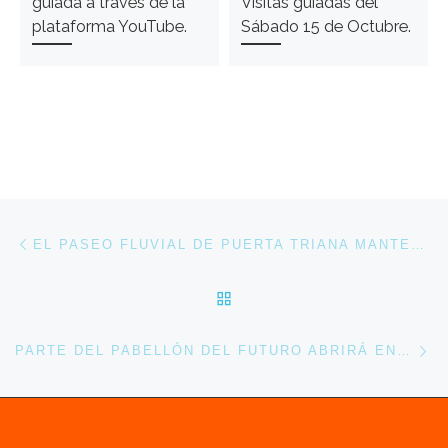
guiada a través de la
Visitas guiadas del
plataforma YouTube.
Sábado 15 de Octubre.
Navegación de entradas
Entrada anterior
EL PASEO FLUVIAL DE PUERTA TRIANA MANTENDRÁ PARCIALMENTE LA MEMORIA DE LA EXPO´92.
VOLVER A LA LISTA DE 
En
PARTE DEL PABELLÓN DEL FUTURO ABRIRÁ EN 2017