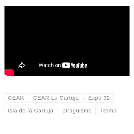
CEAR
CEAR La Cartuja
Expo 92
isla de la Cartuja
piragüismo
Remo