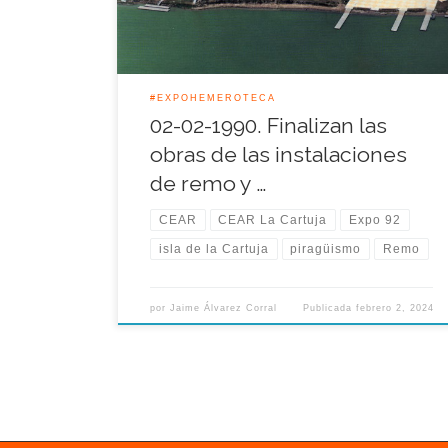
tratamiento que se había dado a los más de […]
#EXPOHEMEROTECA
02-02-1990. Finalizan las
obras de las instalaciones
de remo y …
CEAR
CEAR La Cartuja
Expo 92
isla de la Cartuja
piragüismo
Remo
por
Jaime Álvarez Corral
Publicada
febrero 2, 2024