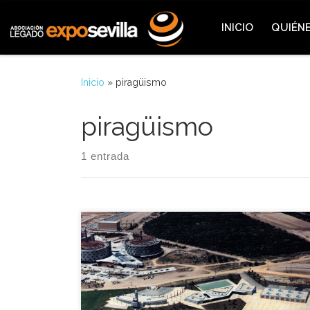
Saltar al contenido
INICIO
QUIÉN
Inicio
»
piragüismo
piragüismo
1 entrada
En aquel comienzo del año 1990 finalizaban las
obras de las instalaciones de remo y piragüismo en
la isla de la Cartuja (CEAR) con un aspecto casi
definitivo de la margen derecha del llamado
meandro de San Jerónimo como consecuencia del