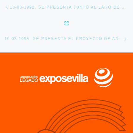
Navegación de entradas
Entrada anterior
13-03-1992. SE PRESENTA JUNTO AL LAGO DE ESPAÑA EL ARTIFICIO DE JUANELO TURRIANO
VOLVER A LA LISTA DE 
En
19-03-1995. SE PRESENTA EL PROYECTO DE ADAPTACIÓN DEL PABELLÓN PLAZA DE AMÉRICA