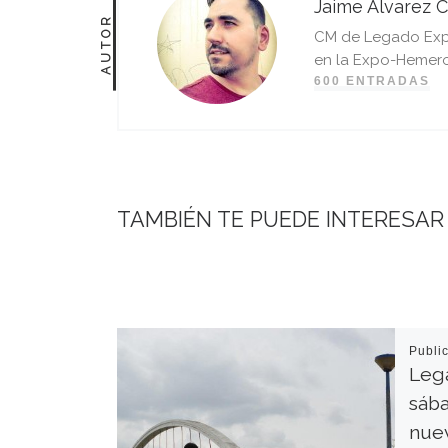
Jaime Álvarez C
AUTOR
CM de Legado Expo 
en la Expo-Hemero
600 ENTRADAS
TAMBIÉN TE PUEDE INTERESAR
Publi
Lega
sáb
nuev