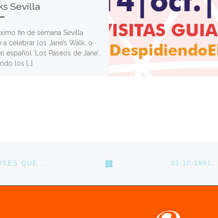
s Sevilla
ximo fin de semana Sevilla
 a celebrar los Jane’s Walk, o
en español ‘Los Paseos de Jane’.
ndo los […]
VOLVER A LA LISTA DE 
30-09-1995. SE INAUGURAN LAS LÍNEAS DE AUTOBUSES QUE RECORREN LA ISLA DE LA CARTUJA