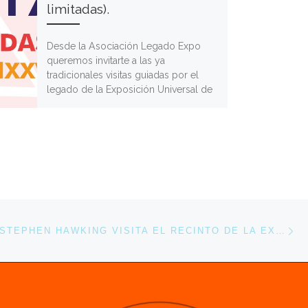
limitadas).
Desde la Asociación Legado Expo
queremos invitarte a las ya
tradicionales visitas guiadas por el
legado de la Exposición Universal de
1992, […]
En
ENTRADAS
02-10-1991. STEPHEN HAWKING VISITA EL RECINTO DE LA EXPO 92