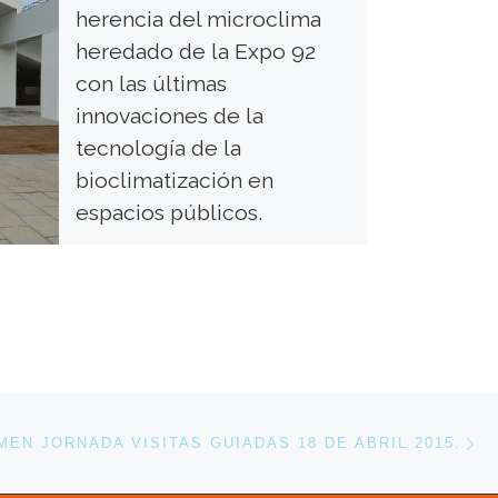
herencia del microclima
heredado de la Expo 92
con las últimas
innovaciones de la
tecnología de la
bioclimatización en
espacios públicos.
Este 24 de Octubre del 2022 se ha
inaugurado Cartuja Qanat, un proyecto
de transformación urbana innovador a
través del cual se […]
En
ENTRADAS
EN JORNADA VISITAS GUIADAS 18 DE ABRIL 2015.