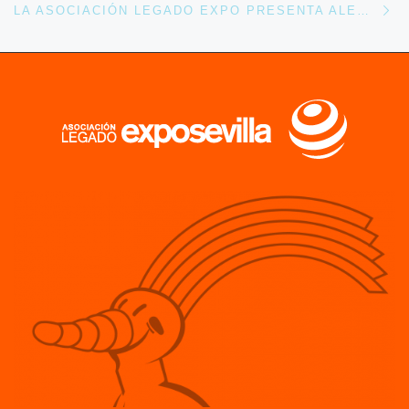
LA ASOCIACIÓN LEGADO EXPO PRESENTA ALEGACIONES AL CATÁLOGO DE PROTECCIÓN DE LOS PABELLONES DEL 92