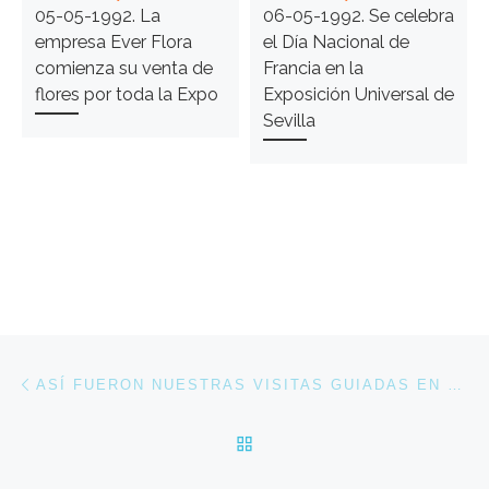
05-05-1992. La
06-05-1992. Se celebra
empresa Ever Flora
el Día Nacional de
comienza su venta de
Francia en la
flores por toda la Expo
Exposición Universal de
Sevilla
Navegación de entradas
Entrada anterior
ASÍ FUERON NUESTRAS VISITAS GUIADAS EN CONMEMORACIÓN DEL 30 ANIVERSARIO DE LA APERTURA DE EXPO 92
VOLVER A LA LISTA DE 
En