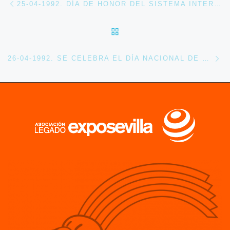
25-04-1992. DÍA DE HONOR DEL SISTEMA INTERAMERICANO
VOLVER A LA LISTA DE 
En
26-04-1992. SE CELEBRA EL DÍA NACIONAL DE ZIMBABWE