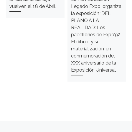
vuelven el 18 de Abril.
Legado Expo, organiza
la exposición ‘DEL
PLANO A LA
REALIDAD: Los
pabellones de Expo’92.
El dibujo y su
materialización’ en
conmemoración del
XXX aniversario de la
Exposición Universal
Navegación de entradas
Entrada anterior