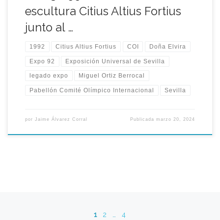
escultura Citius Altius Fortius
junto al …
1992
Citius Altius Fortius
COI
Doña Elvira
Expo 92
Exposición Universal de Sevilla
legado expo
Miguel Ortiz Berrocal
Pabellón Comité Olímpico Internacional
Sevilla
por
Jaime Álvarez Corral
Publicada
marzo 20, 2024
Navegación de entradas
1
2
…
4