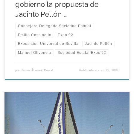
gobierno la propuesta de
Jacinto Pellón …
Consejero-Delegado Sociedad Estatal
Emilio Cassinello
Expo 92
Exposición Universal de Sevilla
Jacinto Pellón
Manuel Olivencia
Sociedad Estatal Expo'92
por
Jaime Álvarez Corral
Publicada
marzo 25, 2024
Los búlgaros no cesaron de expresar su agradecimiento al
Estado español que, dada la crítica situación económica que
atravesaba los países del Este, financió en gran parte la
presencia de estos países en la Expo’92 con la construcción de