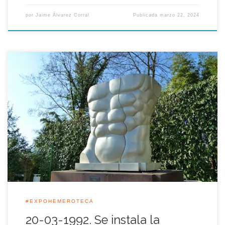
por
Jaime Álvarez Corral
Publicada
marzo 22, 2024
Más rápido, más alto, más fuerte, es el lema que desde la
época del barón de Coubertín, reina en los Juegos Olímpicos,
Miguel Ortiz Berrocal bautizó con este mismo nombre a la
escultura que desde el 20 de Marzo 1992, quedaría instalada
en la entrada del pabellón del COI durante […]
#EXPOHEMEROTECA
20-03-1992. Se instala la