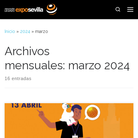
Saltar al contenido
Search
Me
Inicio
»
2024
»
marzo
Archivos
mensuales:
marzo 2024
16 entradas