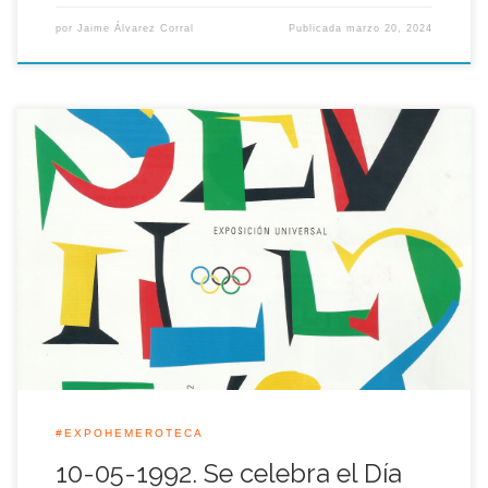
por
Jaime Álvarez Corral
Publicada
marzo 20, 2024
Tanto el presidente del Comité Olímpico Español (COE), y
Comisario General del Pabellón, Carlos Ferret Salat, como el
presidente del Comité Olímpico Internacional, Juan Antonio
Samaranch, habían mostrado su apoyo a la Exposición
Universal de Sevilla reflejado en la construcción de un
pabellón, donde su principal objetivo fue, entre otras […]
#EXPOHEMEROTECA
10-05-1992. Se celebra el Día