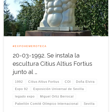
Miguel Ortiz Berrocal bautizó con este mismo nombre a la
escultura que desde el 20 de Marzo 1992, quedaría instalada
en la entrada del pabellón del COI durante […]
#EXPOHEMEROTECA
20-03-1992. Se instala la
escultura Citius Altius Fortius
junto al …
1992
Citius Altius Fortius
COI
Doña Elvira
Expo 92
Exposición Universal de Sevilla
legado expo
Miguel Ortiz Berrocal
Pabellón Comité Olímpico Internacional
Sevilla