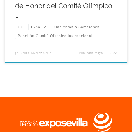
de Honor del Comité Olímpico
…
COI
Expo 92
Juan Antonio Samaranch
Pabellón Comité Olímpico Internacional
por
Jaime Álvarez Corral
Publicada
mayo 10, 2022