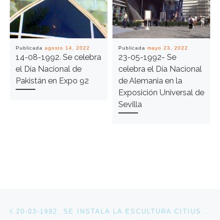
Publicada
agosto 14, 2022
Publicada
mayo 23, 2022
14-08-1992. Se celebra
23-05-1992- Se
el Día Nacional de
celebra el Día Nacional
Pakistán en Expo 92
de Alemania en la
Exposición Universal de
Sevilla
Navegación de entradas
Entrada anterior
20-03-1992. SE INSTALA LA ESCULTURA CITIUS ALTIUS FORTIUS JUNTO AL PABELLÓN DEL COI