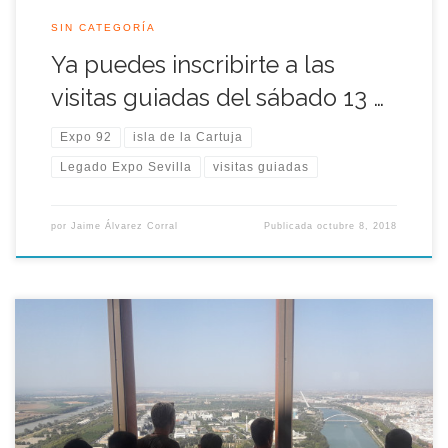
SIN CATEGORÍA
Ya puedes inscribirte a las
visitas guiadas del sábado 13 …
Expo 92
isla de la Cartuja
Legado Expo Sevilla
visitas guiadas
por
Jaime Álvarez Corral
Publicada
octubre 8, 2018
Los socios de Legado Expo Sevilla hemos tenido la
oportunidad de visitar las instalaciones de Torre Sevilla
situado en la zona sur de la Isla de la Cartuja donde estaba