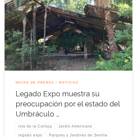
La pasada semana fue retirada una de las vigas de madera
que componen el umbráculo, símbolo del Jardín Americano,
esta actuación se produjo tras alertar la contrata de
mantenimiento a Parques y Jardines de un posible peligro de
desprendimiento. De forma preventiva se ha cerrado el recinto
a la espera […]
NOTAS DE PRENSA
NOTICIAS
Legado Expo muestra su
preocupación por el estado del
Umbráculo …
isla de la Cartuja
Jardín Americano
legado expo
Parques y Jardines de Sevilla