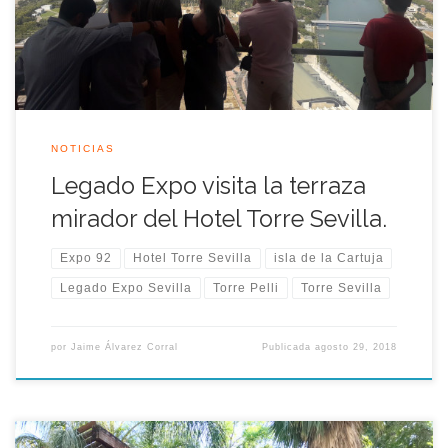
formada la llamada Puerta Triana de la Expo 92. La torre fue
diseñada por César Pelli, autor de torres emblemáticas […]
NOTICIAS
Legado Expo visita la terraza
mirador del Hotel Torre Sevilla.
Expo 92
Hotel Torre Sevilla
isla de la Cartuja
Legado Expo Sevilla
Torre Pelli
Torre Sevilla
por
Jaime Álvarez Corral
Publicada
agosto 29, 2018