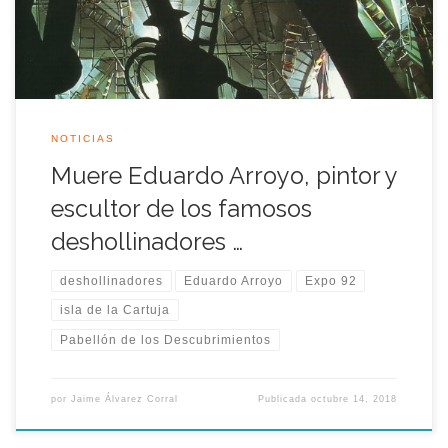
nació en Madrid el 26 de febrero de […]
NOTICIAS
Muere Eduardo Arroyo, pintor y
escultor de los famosos
deshollinadores …
deshollinadores
Eduardo Arroyo
Expo 92
isla de la Cartuja
Pabellón de los Descubrimientos
por
Jaime Álvarez Corral
Publicada
octubre 14, 2018