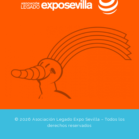
© 2026
Asociación Legado Expo Sevilla
– Todos los
derechos reservados