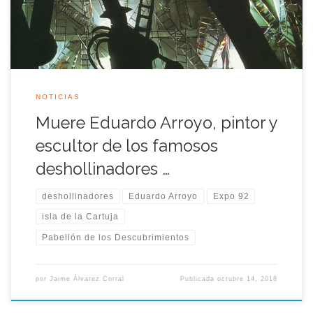
nació en Madrid el 26 de febrero de […]
NOTICIAS
Muere Eduardo Arroyo, pintor y
escultor de los famosos
deshollinadores …
deshollinadores
Eduardo Arroyo
Expo 92
isla de la Cartuja
Pabellón de los Descubrimientos
por
Jaime Álvarez Corral
Publicada
octubre 14, 2018