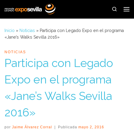
Saltar al contenido
Search
Me
Inicio
»
Noticias
»
Participa con Legado Expo en el programa
«Jane’s Walks Sevilla 2016»
NOTICIAS
Participa con Legado
Expo en el programa
«Jane’s Walks Sevilla
2016»
por
Jaime Álvarez Corral
|
Publicada
mayo 2, 2016