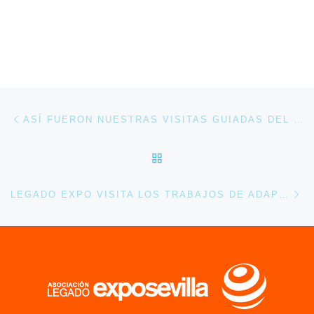
Navegación de entradas
Entrada anterior
ASÍ FUERON NUESTRAS VISITAS GUIADAS DEL 24 DE ABRIL 2016.
VOLVER A LA LISTA DE 
En
LEGADO EXPO VISITA LOS TRABAJOS DE ADAPTACIÓN DE ANDALUCÍA DE LOS NIÑOS DENTRO DEL ESPACIO RIVER PARK SEVILLA.