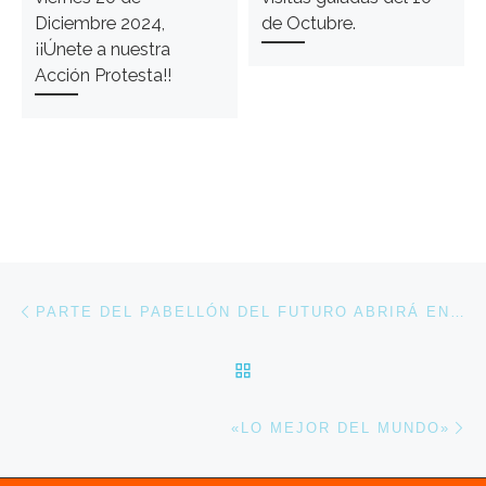
Diciembre 2024,
de Octubre.
¡¡Únete a nuestra
Acción Protesta!!
Navegación de entradas
Entrada anterior
PARTE DEL PABELLÓN DEL FUTURO ABRIRÁ EN 2017
VOLVER A LA LISTA DE 
En
«LO MEJOR DEL MUNDO»