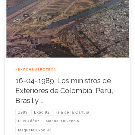
La Isla de la Cartuja acogió el 16 de Abril de 1989 una mini-
cumbre protocolaria de cancilleres de Iberoamérica, cuyos
países se comprometieron en participar en la Exposición
Universal de Sevilla durante 1992.
#EXPOHEMEROTECA
16-04-1989. Los ministros de
Exteriores de Colombia, Perú,
Brasil y …
1989
Expo 92
isla de la Cartuja
Luis Yáñez
Manuel Olivencia
Maqueta Expo 92