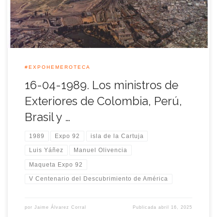
#EXPOHEMEROTECA
16-04-1989. Los ministros de
Exteriores de Colombia, Perú,
Brasil y …
1989
Expo 92
isla de la Cartuja
Luis Yáñez
Manuel Olivencia
Maqueta Expo 92
V Centenario del Descubrimiento de América
por
Jaime Álvarez Corral
Publicada
abril 16, 2025