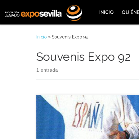
Saltar al contenido
INICIO
QUIÉN
Inicio
»
Souvenis Expo 92
Souvenis Expo 92
1 entrada
Hoy viajamos en la Expo-Hemeroteca hasta 1992,
recordando las diferentes zonas del recinto donde
era muchos los lugares donde se podía adquirir
mil recuerdos de la Expo’92, la mayoría de los
pabellones vendieron catálogos con una variedad
muy temática, desde manuales sobre lo que ofrece