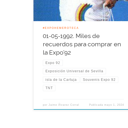
una comunidad autónoma afincada
periódicamente […]
#EXPOHEMEROTECA
01-05-1992. Miles de
recuerdos para comprar en
la Expo’92
Expo 92
Exposición Universal de Sevilla
isla de la Cartuja
Souvenis Expo 92
TNT
por
Jaime Álvarez Corral
Publicada
mayo 1, 2024