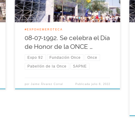
Durán. La Once había invertido dos mil millones
de las antiguas […]
#EXPOHEMEROTECA
08-07-1992. Se celebra el Día
de Honor de la ONCE …
Expo 92
Fundación Once
Once
Pabellón de la Once
SAPNE
por
Jaime Álvarez Corral
Publicada
julio 8, 2022