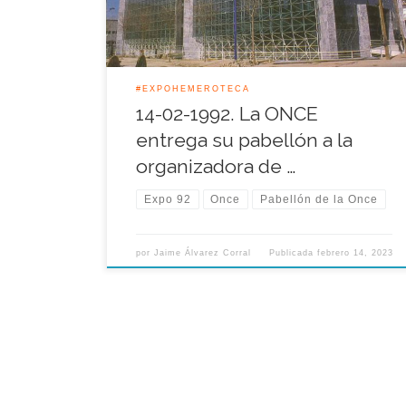
mil millones de las antiguas pesetas en su
participación en la Muestra […]
#EXPOHEMEROTECA
14-02-1992. La ONCE
entrega su pabellón a la
organizadora de …
Expo 92
Once
Pabellón de la Once
por
Jaime Álvarez Corral
Publicada
febrero 14, 2023