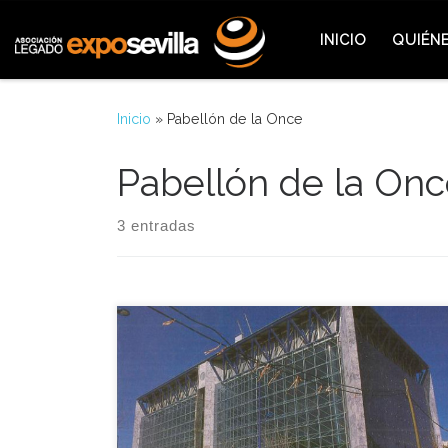
Saltar al contenido
INICIO
QUIÉN
Inicio
»
Pabellón de la Once
Pabellón de la On
3 entradas
El presidente de la fundación y vicepresidente del
consejo general de la ONCE, José María Arroyo,
hizo entrega aquella jornada al comisario de la
Expo del pabellón construido por esta
organización en el recinto. La ONCE invirtió dos