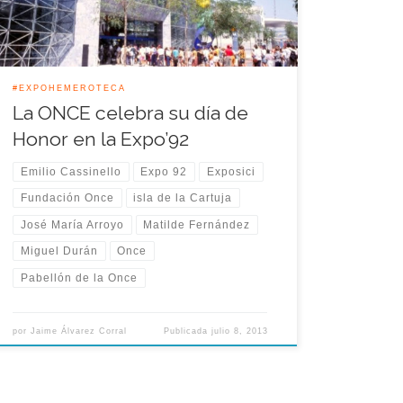
con minusvalía tuviera […]
#EXPOHEMEROTECA
La ONCE celebra su día de
Honor en la Expo’92
Emilio Cassinello
Expo 92
Exposici
Fundación Once
isla de la Cartuja
José María Arroyo
Matilde Fernández
Miguel Durán
Once
Pabellón de la Once
por
Jaime Álvarez Corral
Publicada
julio 8, 2013