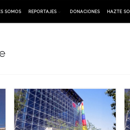
ES SOMOS
REPORTAJES
DONACIONES
HAZTE SO
ce
La Organización Nacional de Ciegos (Once)
celebró aquella jornada su Día de Honor en la
Expo 92, presidido por el presidente del Consejo
General y del Patronado de la Fundación Once,
José María Arroyo y el director general, Miguel