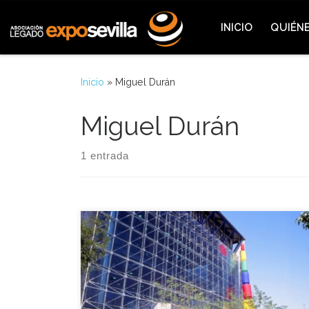
Saltar al contenido
INICIO
QUIÉN
Inicio
»
Miguel Durán
Miguel Durán
1 entrada
Nos trasladamos al 8 de Julio de 1992, fecha en la
que se celebró en el recinto de la Exposición
Universal de Sevilla el día de Honor de la ONCE en
una Exposición sin barreras, este fue el lema de
esta entidad que consiguió que cualquier persona