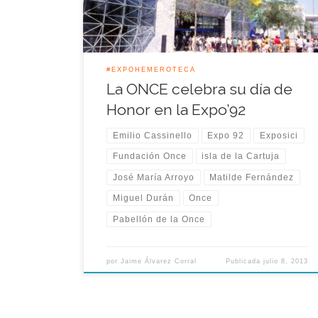
con minusvalía tuviera […]
#EXPOHEMEROTECA
La ONCE celebra su día de
Honor en la Expo’92
Emilio Cassinello
Expo 92
Exposici
Fundación Once
isla de la Cartuja
José María Arroyo
Matilde Fernández
Miguel Durán
Once
Pabellón de la Once
por
Jaime Álvarez Corral
Publicada
julio 8, 2013