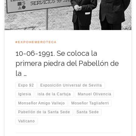
colocación […]
#EXPOHEMEROTECA
10-06-1991. Se coloca la
primera piedra del Pabellón de
la …
Expo 92
Exposición Universal de Sevilla
Iglesia
isla de la Cartuja
Manuel Olivencia
Monseñor Amigo Vallejo
Moseñor Tagliaferri
Pabellón de la Santa Sede
Santa Sede
Vaticano