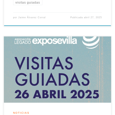
visitas guiadas
por
Jaime Álvarez Corral
Publicada
abril 27, 2025
La Asociación Legado Expo Sevilla te invita en esta jornada a
rememorar el ayer y hoy del recinto legado de la Muestra
Universal de 1992. Volvemos con una nueva jornada de visitas
guiadas por el recinto legado de la Exposición Universal de
Sevilla 1992, estas nuevas rutas se realizaran por […]
NOTICIAS