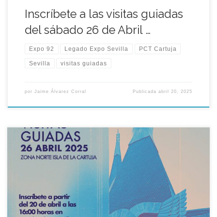
Inscríbete a las visitas guiadas
del sábado 26 de Abril …
Expo 92
Legado Expo Sevilla
PCT Cartuja
Sevilla
visitas guiadas
por
Jaime Álvarez Corral
Publicada
abril 20, 2025
Ya tenemos fecha para nuestras próximas visitas guiadas por
el legado de la Exposición Universal de Sevilla 1992, te
esperamos el sábado 26 de abril 2025. Las inscripciones se
podrán realizar desde el domingo 20 de abril a las 16h00 en
nuestra web legadoexposevilla.org