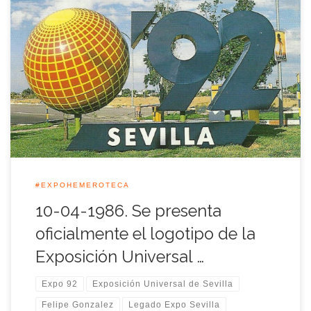
S.M. el Rey Juan Carlos I fue el primero en conocer en la
mañana de aquel 10 de Abril el proyecto del logotipo de la
Exposición Universal de Sevilla y posteriormente fue
presentado oficialmente en el Hotel Ritz de Madrid esa misma
tarde por el presidente del Gobierno Felipe González. […]
#EXPOHEMEROTECA
10-04-1986. Se presenta
oficialmente el logotipo de la
Exposición Universal …
Expo 92
Exposición Universal de Sevilla
Felipe Gonzalez
Legado Expo Sevilla