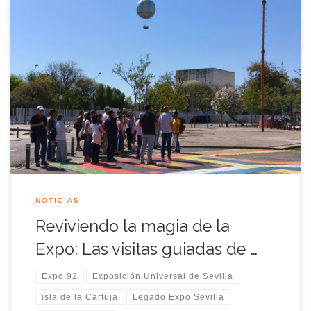
El pasado sábado 26 de abril, la memoria viva de la
Exposición Universal de Sevilla 1992 cobró un protagonismo
especial gracias a la iniciativa de los miembros de Legado
Expo Sevilla. En una jornada marcada por el interés y la
nostalgia, más de 400 personas se sumergieron en un
recorrido […]
NOTICIAS
Reviviendo la magia de la
Expo: Las visitas guiadas de …
Expo 92
Exposición Universal de Sevilla
isla de la Cartuja
Legado Expo Sevilla